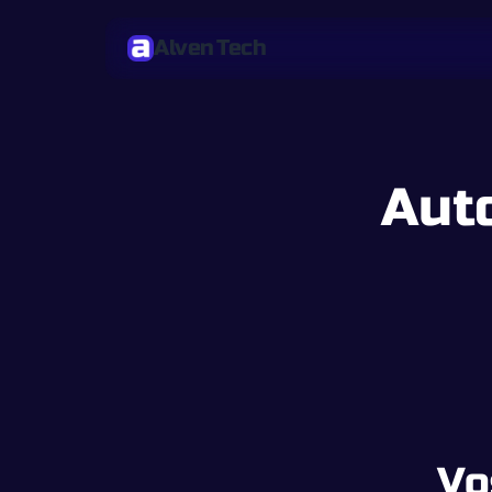
Alven Tech
Aut
Vo