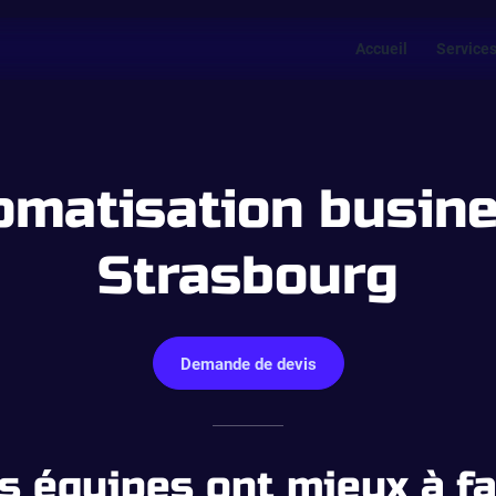
Accueil
Service
omatisation busine
Strasbourg
Demande de devis
s équipes ont mieux à fa