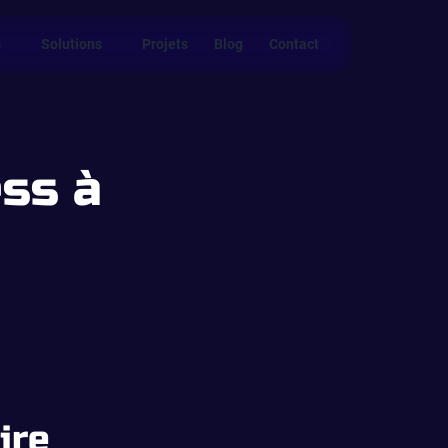
s
Solutions
Projets
Blog
Contact
ss à
ire